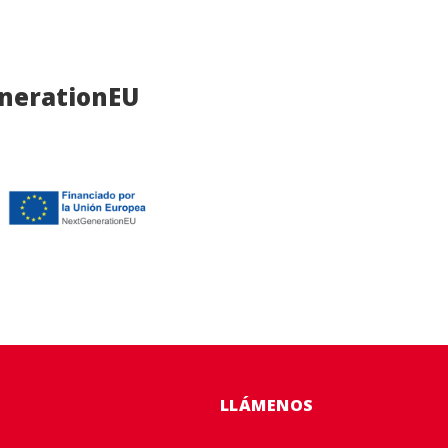
enerationEU
LLÁMENOS