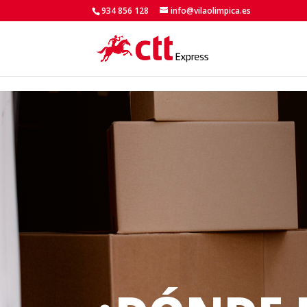
Skip to content
934 856 128
info@vilaolimpica.es