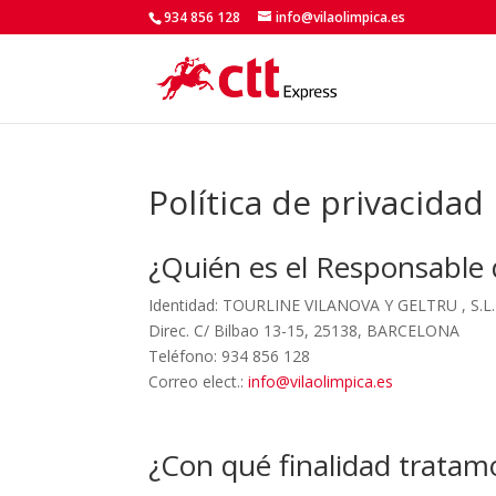
Skip
934 856 128
info@vilaolimpica.es
to
content
Política de privacidad
¿Quién es el Responsable 
Identidad: TOURLINE VILANOVA Y GELTRU , S.L.
Direc. C/ Bilbao 13-15, 25138, BARCELONA
Teléfono: 934 856 128
Correo elect.:
info@vilaolimpica.es
¿Con qué finalidad tratam