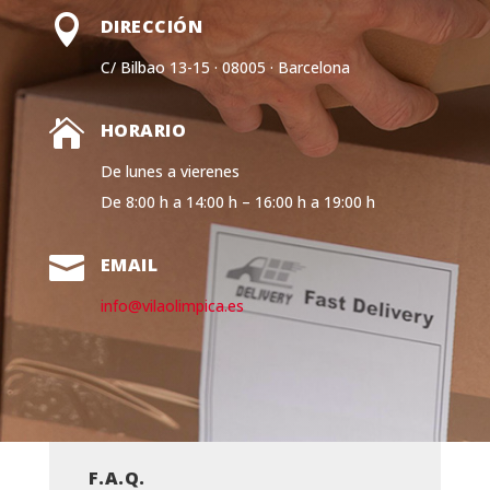

DIRECCIÓN
C/ Bilbao 13-15 · 08005 · Barcelona

HORARIO
De lunes a vierenes
De 8:00 h a 14:00 h – 16:00 h a 19:00 h

EMAIL
info@vilaolimpica.es
F.A.Q.